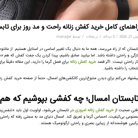
اهنمای کامل خرید کفش زنانه راحت و مد روز برای تابستا
/
/
/
ن 21, 2026
0 دیدگاه
در
مقالات
توسط
manager
ابستان که از راه می‌رسد، همه ما به دنبال یک تغییر اساسی در استایل هستیم. از مان
ازگی و راحتی داشته باشد. اما بیایید صادق باشیم، پیدا کردن یک جفت کفش که هم «مد 
ار راحتی نیست. اگر قصد
خرید کفش زنانه
برای فصل گرما را دارید، این مقاله دقیقاً بر
نتخاب را داشته باشید.
یشنهاد می‌کنم برای دیدن متنوع‌ترین کالکشن‌های امسال، حتماً از صفحه خرید کفش زنا
ابستان امسال؛ چه کفشی بپوشیم که هم 
قتی صحبت از
خرید کفش زنانه امروزی
در تابستان می‌شود، اولویت اول باید «تنفس‌
صنوعی بی‌کیفیت، احساس گرما و تعریق کند. امسال دنیای مد به سمتی رفته که راحتی،
رکیبی هوشمندانه از زیبایی بصری و راحتی ارگونومیک هستند.