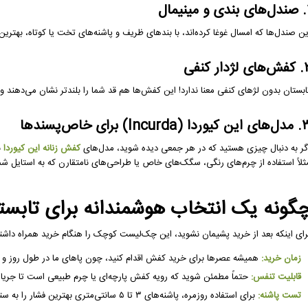
مینیمال
ین صندل‌ها که امسال غوغا کرده‌اند، با بندهای ظریف و پاشنه‌های تخت یا کوتاه، بهتری
 لژدار کنفی
ابستان بدون لژهای کنفی معنا ندارد! این کفش‌ها هم قد شما را بلندتر نشان می‌دهند 
یوردا (Incurda) برای خاص‌پسندها
گر به دنبال چیزی هستید که در هر جمعی دیده شوید، مدل‌های
کفش زنانه این کیوردا
ب
ثلاً استفاده از چرم‌های رنگی، سگک‌های خاص یا طراحی‌های نامتقارن که به استایل شم
گونه یک انتخاب هوشمندانه برای تابست
رای اینکه بعد از خرید پشیمان نشوید، این چک‌لیست کوچک را هنگام خرید همراه داشته
زمان خرید:
همیشه عصرها برای خرید کفش اقدام کنید، چون پاهای ما در طول روز و ب
قابلیت تنفس:
حتماً مطمئن شوید که رویه کفش پارچه‌ای یا چرم طبیعی است تا جریان 
تست پاشنه:
برای استفاده روزمره، پاشنه‌های ۳ تا ۵ سانتی‌متری بهترین فشار را به ستون فقرات وارد می‌کنند.