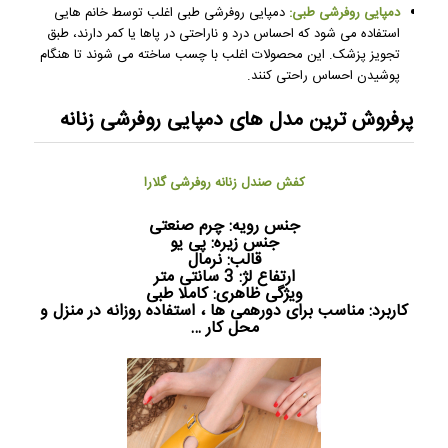
دمپایی روفرشی طبی:
دمپایی روفرشی طبی اغلب توسط خانم هایی
استفاده می شود که احساس درد و ناراحتی در پاها یا کمر دارند، طبق
تجویز پزشک. این محصولات اغلب با چسب ساخته می شوند تا هنگام
پوشیدن احساس راحتی کنند.
پرفروش ترین مدل های دمپایی‌ روفرشی زنانه
کفش صندل زنانه روفرشی گلارا
جنس رویه: چرم صنعتی
جنس زیره: پی یو
قالب: نرمال
ارتفاع لژ: 3 سانتی متر
ویژگی ظاهری: کاملا طبی
کاربرد: مناسب برای دورهمی ها ، استفاده روزانه در منزل و
محل کار …