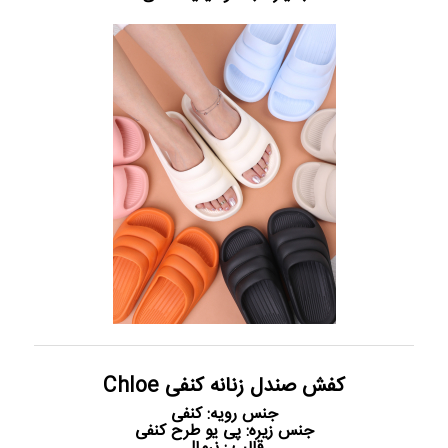
کفش صندل زنانه کنفی Chloe
جنس رویه: کنفی
جنس زیره: پی یو طرح کنفی