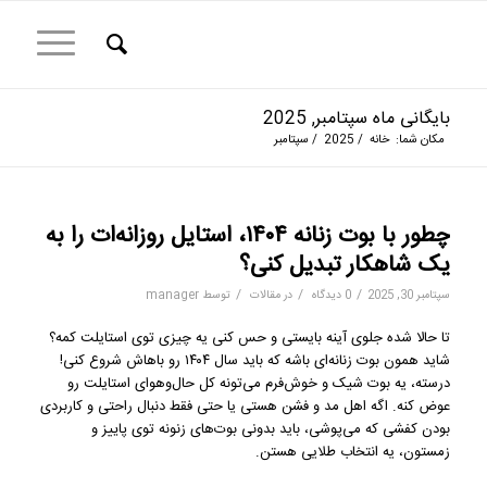
بایگانی ماه سپتامبر, 2025
مکان شما:
خانه
/
2025
/
سپتامبر
چطور با بوت زنانه ۱۴۰۴، استایل روزانه‌ات را به
یک شاهکار تبدیل کنی؟
/
/
/
سپتامبر 30, 2025
0 دیدگاه
در
مقالات
توسط
manager
تا حالا شده جلوی آینه بایستی و حس کنی یه چیزی توی استایلت کمه؟
شاید همون بوت زنانه‌ای باشه که باید سال ۱۴۰۴ رو باهاش شروع کنی!
درسته، یه بوت شیک و خوش‌فرم می‌تونه کل حال‌وهوای استایلت رو
عوض کنه. اگه اهل مد و فشن هستی یا حتی فقط دنبال راحتی و کاربردی
بودن کفشی که می‌پوشی، باید بدونی بوت‌های زنونه توی پاییز و
زمستون، یه انتخاب طلایی هستن.