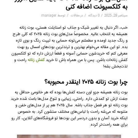
به کلکسیونت اضافه کنی
/
/
/
سپتامبر 28, 2025
0 دیدگاه
در
مقالات
توسط
manager
خب، اگر دنبال یه تغییر شیک و جذاب تو استایلت هستی، بوت زنانه
همیشه یه انتخاب عالیه. مخصوصاً مدل‌های بوت زنانه ۲۰۲۵ که کلی طرح
و رنگ جدید اومده و مطمئنم می‌تونه حسابی به تیپت رنگ و بوی تازه
بده. تو این مقاله می‌خوام بهترین و ترندترین بوت‌های امسال رو بهت
معرفی کنم که خریدشون حسابی آسونه و قطعاً ارزش داره که تو کلکسیون
کفش زنانه‌ات باشن. پس با من همراه باش تا خرید
کفش زنانه‌
راحت و
لذت‌بخش بشه!
چرا بوت زنانه ۲۰۲۵ اینقدر محبوبه؟
بوت زنانه همیشه جزو اون دسته کفش‌ها بوده که هر خانومی حداقل یه
جفت ازش تو کمدش داره. راحتی، زیبایی و تنوع مدل‌ها باعث شده خرید
بوت زنانه تو هر فصل جذاب باشه. سال ۲۰۲۵ هم پر از مدل‌های خفن و
متنوعه که می‌شه راحت با لباس‌های مختلف ستشون کرد. به خصوص
اینکه خرید آسان و بدون دردسر این بوت‌ها تو فروشگاه‌های آنلاین، کار رو
برای همه راحت‌تر کرده.