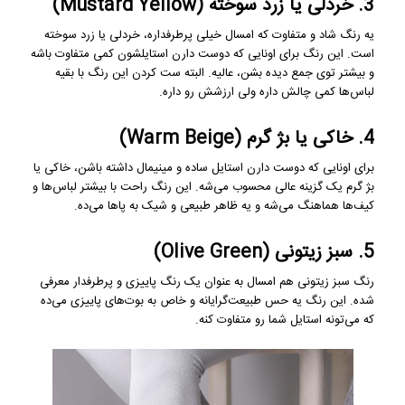
3. خردلی یا زرد سوخته (Mustard Yellow)
یه رنگ شاد و متفاوت که امسال خیلی پرطرفداره، خردلی یا زرد سوخته
است. این رنگ برای اونایی که دوست دارن استایلشون کمی متفاوت باشه
و بیشتر توی جمع دیده بشن، عالیه. البته ست کردن این رنگ با بقیه
لباس‌ها کمی چالش داره ولی ارزشش رو داره.
4. خاکی یا بژ گرم (Warm Beige)
برای اونایی که دوست دارن استایل ساده و مینیمال داشته باشن، خاکی یا
بژ گرم یک گزینه عالی محسوب می‌شه. این رنگ راحت با بیشتر لباس‌ها و
کیف‌ها هماهنگ می‌شه و یه ظاهر طبیعی و شیک به پاها می‌ده.
5. سبز زیتونی (Olive Green)
رنگ سبز زیتونی هم امسال به عنوان یک رنگ پاییزی و پرطرفدار معرفی
شده. این رنگ یه حس طبیعت‌گرایانه و خاص به بوت‌های پاییزی می‌ده
که می‌تونه استایل شما رو متفاوت کنه.