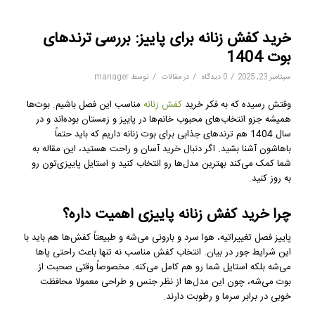
خرید کفش زنانه برای پاییز: بررسی ترندهای
بوت 1404
/
/
/
سپتامبر 23, 2025
0 دیدگاه
در
مقالات
توسط
manager
وقتش رسیده که به فکر خرید
کفش زنانه
مناسب این فصل باشیم. بوت‌ها
همیشه جزو انتخاب‌های محبوب خانم‌ها در پاییز و زمستان بوده‌اند و در
سال 1404 هم ترندهای جذابی برای بوت زنانه داریم که باید حتماً
باهاشون آشنا بشید. اگر دنبال خرید آسان و راحت هستید، این مقاله به
شما کمک می‌کند بهترین مدل‌ها رو انتخاب کنید و استایل پاییزی‌تون رو
به روز کنید.
چرا خرید کفش زنانه پاییزی اهمیت داره؟
پاییز فصل تغییراتیه، هوا سرد و بارونی می‌شه و طبیعتاً کفش‌ها هم باید با
این شرایط جور در بیان. انتخاب کفش مناسب نه تنها باعث راحتی پاها
می‌شه بلکه استایل شما رو هم کامل می‌کنه. مخصوصاً وقتی صحبت از
بوت می‌شه، چون این مدل‌ها از نظر جنس و طراحی معمولا محافظت
خوبی در برابر سرما و رطوبت دارند.