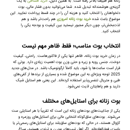
زنانه هم طبیعتاً بالاتر رفته است. به همین دلیل،
خرید اقساطی
به یک
گزینه‌ی هوشمندانه تبدیل شده. شما می‌توانید بدون فشار مالی، بوت
دلخواهتان را انتخاب کنید و هزینه آن را در چند قسط پرداخت نمایید. این
موضوع باعث شده
خرید بوت زنانه امروزی
هم راحت‌تر باشد و هم
لذت‌بخش‌تر، چون دیگر مجبور نیستید بین کیفیت و بودجه یکی را
انتخاب کنید.
انتخاب بوت مناسب؛ فقط ظاهر مهم نیست
در زمان خرید بوت زنانه، ظاهر تنها یکی از فاکتورهاست. راحتی، کیفیت
دوخت، جنس رویه و زیره و حتی وزن بوت اهمیت زیادی دارد. بوتی که
قرار است ساعت‌ها پا شود، باید کاملاً ارگونومیک باشد. در مدل‌های جدید
2025 توجه ویژه‌ای به این موضوع شده و بسیاری از برندها از کفی‌های
طبی و متریال تنفس‌پذیر استفاده کرده‌اند. این یعنی هم استایل شیک
دارید و هم پاهایتان اذیت نمی‌شود.
بوت زنانه برای استایل‌های مختلف
یکی از جذابیت‌های بوت‌های زنانه این است که تقریباً با هر استایلی ست
می‌شوند. بوت‌های ساق‌کوتاه انتخابی عالی برای استایل‌های روزمره و
کژوال هستند، در حالی که بوت‌های ساق‌بلند برای استایل‌های رسمی‌تر یا
پاییزی فوق‌العاده‌اند. اگر اهل تیپ‌های مدرن و ترندی هستید، سراغ