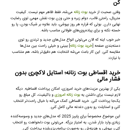
کن
وقتی صحبت از خرید
بوت زنانه
می‌شه، فقط ظاهر مهم نیست. کیفیت
متریال، راحتی قالب، دوام زیره و حتی وزن بوت نقش مهمی توی رضایت
نهایی دارن. بوتی که قراره هر روز بپوشی، باید علاوه بر شیک بودن، پا رو
خسته نکنه و برای پیاده‌روی‌های طولانی مناسب باشه.
خبر خوب اینه که الان می‌تونی انواع مدل‌های جدید و ترندی رو توی
دسته‌بندی صفحه [
خرید بوت زنانه
] ببینی و خیلی راحت بین مدل‌ها
مقایسه کنی. این کار باعث می‌شه انتخابت هم دقیق‌تر باشه، هم متناسب
با نیازت.
خرید اقساطی بوت زنانه؛ استایل لاکچری بدون
فشار مالی
یکی از بهترین مزیت‌های خرید امروزی، امکان پرداخت اقساطیه. دیگه
لازم نیست برای داشتن یه
بوت زنانه امروزی
و باکیفیت، کل مبلغ رو
یک‌جا پرداخت کنی. خرید اقساطی کمک می‌کنه با خیال راحت‌تر انتخاب
کنی و استایلت رو بدون دغدغه مالی کامل کنی.
این موضوع مخصوصاً برای پاییز 2025 که مدل‌های جدید و وسوسه‌کننده
زیادی وارد بازار شدن، یه امتیاز بزرگه. می‌تونی بوت دلخواهت رو انتخاب
کنی، بپوشی و هزینه‌ش رو به‌صورت برنامه‌ریزی‌شده پرداخت کنی.