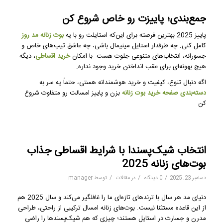
جمع‌بندی؛ پاییزت رو خاص شروع کن
پاییز 2025 بهترین فرصته برای این‌که استایلت رو با یه
بوت زنانه مد روز
کامل کنی. چه طرفدار استایل مینیمال باشی، چه عاشق تیپ‌های خاص و
جسورانه، انتخاب‌های متنوعی جلوت هست. با امکان
خرید اقساطی
، دیگه
هیچ بهونه‌ای برای عقب انداختن خرید وجود نداره.
اگه دنبال تنوع، کیفیت و خرید هوشمندانه هستی، حتماً یه سر به
دسته‌بندی صفحه خرید بوت زنانه
بزن و پاییز امسالت رو متفاوت شروع
کن
انتخاب شیک‌پسندا با شرایط اقساطی جذاب
بوت‌های زنانه 2025
/
/
/
دسامبر 23, 2025
0 دیدگاه
در
مقالات
توسط
manager
دنیای مد هر سال با ترندهای تازه‌ای ما را غافلگیر می‌کند و سال 2025 هم
از این قاعده مستثنا نیست. بوت‌های زنانه امسال ترکیبی از راحتی، طراحی
مدرن و جسارت در استایل هستند؛ چیزی که هم شیک‌پسندها را راضی