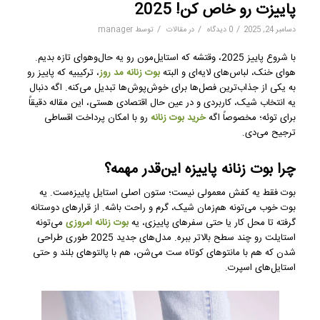
پاییزت رو خاص کن! 2025
/
/
/
دسامبر 24, 2025
0 دیدگاه
در
مقالات
توسط
manager
با شروع پاییز 2025، وقتشه که استایل‌مون رو یه حال‌وهوای تازه بدیم.
هوای خنک، لباس‌های لایه‌ای و البته
بوت زنانه مد روز
، ترکیبیه که پاییز رو
به یکی از جذاب‌ترین فصل‌ها برای خوش‌پوش‌ها تبدیل می‌کنه. اگه دنبال
یه انتخاب شیک، کاربردی و در عین حال اقتصادی هستی، این مقاله دقیقاً
برای توئه؛ مخصوصاً اگه
خرید بوت زنانه
رو با امکان پرداخت اقساطی
ترجیح می‌دی.
چرا بوت زنانه پاییزه این‌قدر مهمه؟
بوت فقط یه کفش معمولی نیست؛ ستون اصلی استایل پاییزه‌ست. یه
بوت خوب می‌تونه هم‌زمان شیک، گرم و راحت باشه. از قرارهای دوستانه
گرفته تا محل کار یا حتی سفرهای پاییزی، یه
بوت زنانه امروزی
می‌تونه
استایلت رو چند سطح بالاتر ببره. مدل‌های جدید 2025 طوری طراحی
شدن که هم با مانتوهای کوتاه ست می‌شن، هم با پالتوهای بلند و حتی
استایل‌های اسپرت.