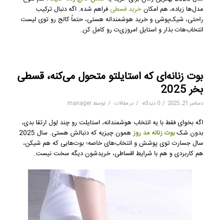
مدل‌ها زیاده، هم امکان
خرید قسطی
فراهم شده. اگه دنبال ترکیب
راحتی، شیک‌پوشی و خرید هوشمندانه هستی، حتماً کالج رو توی لیست
انتخاب‌هات بذار و استایل امروزی‌ت رو کامل کن.
بوت زنانه‌ای که استایلتو متحول می‌کنه، قسطی
بخر 2025
/
/
/
دسامبر 21, 2025
0 دیدگاه
در
مقالات
توسط
manager
اگه بخوای فقط با یه انتخاب هوشمندانه، استایلت رو چند لِول ارتقا بدی،
بدون شک
بوت زنانه
مد روز
همون چیزیه که دنبالش هستی. سال 2025
سال جسارت توی پوشش و انتخاب‌های خاصه؛ بوت‌هایی که هم شیکن،
هم کاربردی و هم با شرایط اقساطی، خریدشون دیگه سخت نیست.