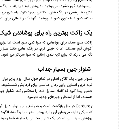
ژاکت‌های پشمی مانند یک آغوش گرم در روزهای سرد هستند و بر
می‌خواهید گرم باشید، می‌توانید مدل‌های کوتاه یا بلند با رنگ
کش باف پشمی در رنگ های مختلفی وجود دارد. راه های بی پای
بسته، کمربند یا بدون کمربند بپوشید. آنها یک راه عالی برای 
یک ژاکت بهترین راه برای پوشاندن شیک
ژاکت های سبک برای روزهایی که هوا کمی سرد است اما برای 
آغوش گرم هستند، اما نه خیلی گرم. در رنگ هایی مانند سبز زیت
نگه می دارند که برای لایه بندی زمانی که هوا سردتر می شود، 
شلوار جین بسیار جذاب
شلوار جین، یک کالای اصلی در تمام طول سال، بوم برای بیان 
ترند ترین استایل پاییز زمان مناسبی برای آزمایش شستشوها، 
جفتی پیدا کنید که کاملاً استایل شما را منعکس کند. شلوار جین
هستند، اما از امتحان چیزهای جدید نترسید.
Corduroy در حال بازگشت است و به راحتی می توان دلی
کلاسیکی دارد، می‌توان آن را به روشی مدرن با رنگ‌ها، الگوه
روزهای سرد عالی است. یک شلوار مخملی با سلیقه شما وجود د