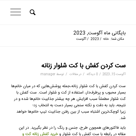
بایگانی ماه آگوست, 2023
مکان شما:
خانه
/
2023
/
آگوست
ست کردن کفش با کت شلوار زنانه
/
/
/
آگوست 15, 2023
0 دیدگاه
در
مقالات
توسط
manager
ست کردن کفش با کت شلوار زنانه،جمله پوشش‌هایی که در میان خانم‌ها
بسیار محبوب و پرطرف‌دار، استفاده از کت و شلوار است. ست کفش با
کت شلوار مطمئناً سبب افزایش هر چه بیشتر جذابیت خانم‌ها شده و در
نتیجه، باید به دقت و نکته سنجی بسیار دست به انتخاب زد؛
زیرا کوچک‌ترین اشتباه سبب از بین رفتن جذابیت تیپ خانم‌ها خواهد
شد.
باید فاکتور‌های همچون طرح، جنس و رنگ را در نظر بگیرید. در این
مقاله در رابطه با ست کفش با کت شلوار و
خرید کفش زنانه
کت و