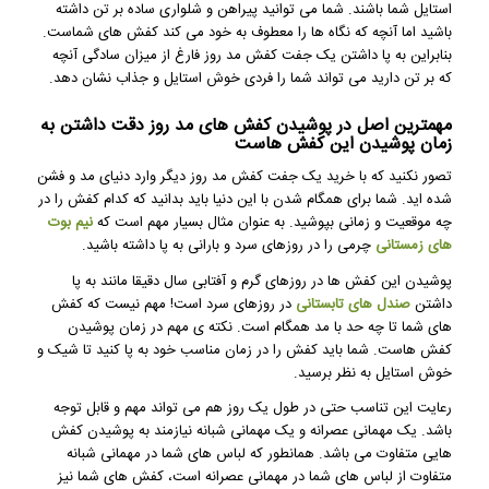
استایل شما باشند. شما می توانید پیراهن و شلواری ساده بر تن داشته
باشید اما آنچه که نگاه ها را معطوف به خود می کند کفش های شماست.
بنابراین به پا داشتن یک جفت کفش مد روز فارغ از میزان سادگی آنچه
که بر تن دارید می تواند شما را فردی خوش استایل و جذاب نشان دهد.
مهمترین اصل در پوشیدن کفش های مد روز دقت داشتن به
زمان پوشیدن این کفش هاست
تصور نکنید که با خرید یک جفت کفش مد روز دیگر وارد دنیای مد و فشن
شده اید. شما برای همگام شدن با این دنیا باید بدانید که کدام کفش را در
چه موقعیت و زمانی بپوشید. به عنوان مثال بسیار مهم است که
نیم بوت
های زمستانی
چرمی را در روزهای سرد و بارانی به پا داشته باشید.
پوشیدن این کفش ها در روزهای گرم و آفتابی سال دقیقا مانند به پا
داشتن
صندل های تابستانی
در روزهای سرد است! مهم نیست که کفش
های شما تا چه حد با مد همگام است. نکته ی مهم در زمان پوشیدن
کفش هاست. شما باید کفش را در زمان مناسب خود به پا کنید تا شیک و
خوش استایل به نظر برسید.
رعایت این تناسب حتی در طول یک روز هم می تواند مهم و قابل توجه
باشد. یک مهمانی عصرانه و یک مهمانی شبانه نیازمند به پوشیدن کفش
هایی متفاوت می باشد. همانطور که لباس های شما در مهمانی شبانه
متفاوت از لباس های شما در مهمانی عصرانه است، کفش های شما نیز