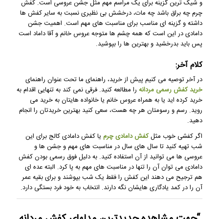
و شیک ترین گزینه برای یک مراسم مهم مثل جشن عروسی است. کفش
چرم چه براق باشد چه مات، درخشش بی نظیری نسبت به سایر کفش ها
داشته و گزینه ای مناسب برای مناسبت های مهم است. اهمیت جشن
دامادی در این است که همه چشم ها متوجه عروس خانم و آقا داماد است
پس باید بدرخشید و بهترین ها را بپوشید.
کلام آخر:
در آخر توصیه می کنیم پیش از خرید، راهنمای ما تحت عنوان راهنمای
خرید کفش رسمی مردانه
را مطالعه کنید. فرقی نمی کند به تنهایی اقدام به
خرید کرده اید یا به همراه عروس خانم یا خانواده هایتان به خرید می
روید. رسم و رسومتان هر چه هست، سعی کنید بهترین خریدتان را انجام
دهید.
اگر کفشی خوب مثل
کفش دامادی چرم
یا کفش دامادی کالج برای این
شب تهیه کنید تا سال های سال در مناسبت های مهم و جشن ها و
عروسی ها می توانید از آن استفاده کنید. به دلیل فوق رسمی بودن کفش
دامادی می توان آن را تنها در مناسبت های مهم به پا کرد. البته عده ای
هم ترجیح می دهند این کفش را فقط یک شب بپوشند و برای بقیه عمر
آن را در کمد یادگاری هایشان نگه دارند. انتخاب به خود فرد بستگی دارد.
“جهت مشاهده
جدیدترین مدلهای کفش مردانه