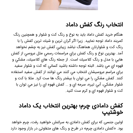
انتخاب رنگ كفش داماد
هنگام خريد كفش داماد بايد به نوع و رنگ كت و شلوار و همچنين رنگ
كمربند داماد توجه نماييد. زيرا اگر گران ترين و شيك ترين كفش را با
رنگ كت و شلوارتان هماهنگ نباشد زيبايي كفش نيز به چشم نخواهد
آمد. بهترين نوع و رنگ كفش براي مراسمات رسمي مثل عروسي از كفش
هايي با مدل و رنگ كلاسيك است. از جمله رنگ هاي كلاسيك، مشكي و
قهوه اي مي باشد. البته توجه داشته باشيد كساني كه كت و شلوار سفيد
براي مراسم عروسيشان انتخاب مي كنند مي توانند از كفش سفيد استفاده
كنند. كفش مشكي را مي توان با بيشتر رنگ ها ست كرد. مثلا با كت و
شلوار مشكي، آبي تيره، سرمه اي و … كفش قهوه اي را نيز مي توان با
كت و شلوار قهوه اي و كرم ست كنيد.
کفش دامادی چرم؛ بهترین انتخاب یک داماد
خوشتیپ
اولین جنسی که برای کفش دامادی به سراغش خواهید رفت، چرم خواهد
بود. «کفش دامادی چرم» در طرح و رنگ های متفاوتی در بازار وجود دارد