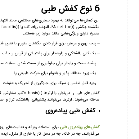
6 نوع کفش طبی
این کفش‌ها می‌توانند به بهبود بیماری‌های مختلفی مانند التهاب مفصل (Arthritis)، ان
انگشت چکشی (
Mallet toe)
، التهاب رباط کف پا (
 fasciitis)
معمولا دارای ویژگی‌هایی مانند موارد زیر هستند:
– پنجه پهن و عریض برای قرار دادن انگشتان متورم یا تغییر شک
– یک کفی بالشتکی و زاویه‌دار برای پشتیبانی از قوس و جذب 
– پاشنه سفت و پایدار برای جلوگیری از سفت شدن عضلات ساق 
– یک زیره انعطاف پذیر و بادوام برای حرکت طبیعی پا
– رویه قابل تنفس و سبک برای جلوگیری از تحریک و عفونت
کفش‌های طبی را می‌توان با ارتزها (
Orthosis)
نیز سفارشی ک
ساخته می‌شوند. ارتزها می‌توانند پشتیبانی، بالشتک، تراز و اصل
کفش طبی پیاده‌روی
کفش‌های پیاده‌روی طبی
برای استفاده روزانه و فعالیت‌های رو
می‌گذرانند، چه در خانه، چه در محل کار یا خارج از منزل، ایده