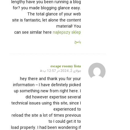
lengthy have you been running a blog
for? you made blogging glance easy.
The total glance of your web
site is fantastic, let alone the content
material! You
can see similar here
najlepszy sklep
پاسخ
escape roomy lista
جولای 2, 2024 در 12:57 ب.ظ
گفته:
hey there and thank you for your
information – I have definitely picked
up something new from right here. I
did however expertise several
technical issues using this site, since I
experienced to
reload the site a lot of times previous
to I could get it to
load properly. I had been wondering if