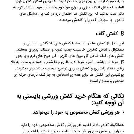
را به صورت ایمن بر روی دوچرخه نگهدارند. همچنین امکان کنترل فوق
العاده با حداقل اتلاف انرژی را برای فرد دوچرخه سوار مهیا میکند. لازم به
ذکر است بدانید که این کفش ها احتمال درد در کف پا ، مشکل های
تاندون یا سوزش کف پا را کاهش میدهند.
8. کفش گلف
این مدل از
کفش ها
در مقایسه با کفش های باشگاهی معمولی و
بسکتبال ، شامل کمترین خاصیت جذب ضربه و انعطاف پذیری هستند.
کفش های گلف شامل گل میخ های فلزی ، گل میخ های نرم و یا بدون
گل میخ می باشند. اصولا میخ های فلزی جدا شدنی هستند و منجر به بالا
رفتن مقدار پایداری و کشش بر روی نواحی مرطوب یا ناهموار میشوند.
پوشیدن این کفش ها برای همه ی اشخاص به جز گلف بازهای حرفه ای
غدغدن و ممنوع است.
نکاتی که هنگام خرید کفش ورزشی بایستی به
آن توجه کنید:
هر ورزشی کفش مخصوص به خود را میخواهد
همانگونه که در بالاتر گفتیم هر ورزشی کفش مخصوص خود را دارد
بنابراین براساس نوع ورزش خود ، مناسب ترین کفش را انتخاب و