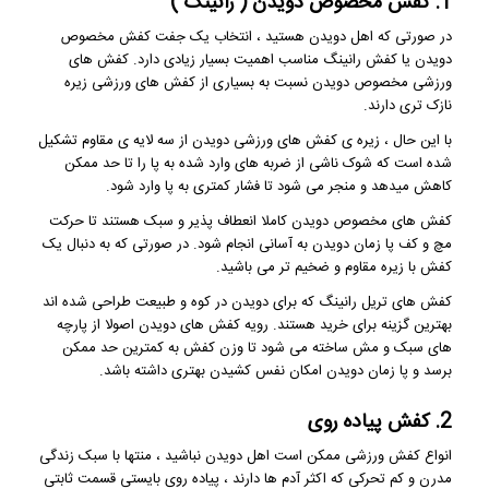
1. کفش مخصوص دویدن ( رانینگ )
در صورتی که اهل دویدن هستید ، انتخاب یک جفت کفش مخصوص
دویدن یا کفش رانینگ مناسب اهمیت بسیار زیادی دارد. کفش های
ورزشی مخصوص دویدن نسبت به بسیاری از کفش های ورزشی زیره
نازک تری دارند.
با این حال ، زیره ی کفش های ورزشی دویدن از سه لایه ی مقاوم تشکیل
شده است که شوک ناشی از ضربه های وارد شده به پا را تا حد ممکن
کاهش میدهد و منجر می شود تا فشار کمتری به پا وارد شود.
کفش های مخصوص دویدن کاملا انعطاف پذیر و سبک هستند تا حرکت
مچ و کف پا زمان دویدن به آسانی انجام شود. در صورتی که به دنبال یک
کفش با زیره مقاوم و ضخیم تر می باشید.
کفش های تریل رانینگ که برای دویدن در کوه و طبیعت طراحی شده اند
بهترین گزینه برای خرید هستند. رویه کفش های دویدن اصولا از پارچه
های سبک و مش ساخته می شود تا وزن کفش به کمترین حد ممکن
برسد و پا زمان دویدن امکان نفس کشیدن بهتری داشته باشد.
2. کفش پیاده روی
انواع کفش ورزشی ممکن است اهل دویدن نباشید ، منتها با سبک زندگی
مدرن و کم تحرکی که اکثر آدم ها دارند ، پیاده روی بایستی قسمت ثابتی