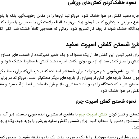
نحوه خشک‌کردن کفش‌های ورزشی
جازه دهید کفش در هوا خشک شود. می‌توانید آن‌ها را در مقابل رطوبت‌گیر، پنکه یا پنجره
نبع حرارتی خودداری کنید. گرمای زیاد می‌تواند الیاف پلاستیکی یا مصنوعی را خراب کند.
داگانه خشک شوند تا روند کار تسریع شود. زمانی که همه‌چیز کاملاً خشک شد، کفی کفش
رز شستن کفش اسپرت سفید
رای تمیز کردن این کفش‌ها، از یک مسواک و یک خمیر تمیزکننده از قسمت‌های مساوی 
فش را تمیز کنید. بعد از، از بین بردن لکه‌ها اجازه دهید کفش با مخلوط خشک شود
ز ماشین لباس‌شویی هم می‌توانید برای شستشو استفاده کنید. درحالی‌که برای حفظ ی
ون عمدتاً پارچه‌های کتان از بسیاری از پارچه‌های دیگر محکم‌تر است، می‌تواند در برا
طمئن شوید که دستگاه را در برنامه شستشوی ملایم قرار داده‌اید و فقط از آب سرد و مقد
فش در هوا خشک شود.
نحوه شستن کفش اسپرت چرم
ستن و تمیز کردن
کفش اسپرت چرم
با ماشین لباسشویی ایده خوبی نیست، زیرا آب م
ستشوی دستی را انتخاب کنید. برای شستن کفش سفید ورزشی با رویه چرم، یک پارچه ر
نید.
پس به‌آرامی ناحیه موردنظر را با یک برس به مدت یک یا دو دقیقه بشویید. سپس کفش 