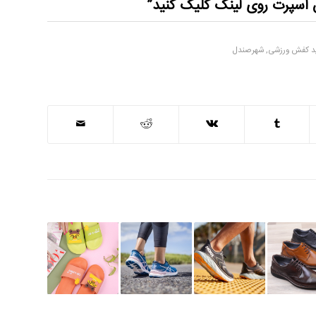
ش
اسپرت
روی لینک کلیک کنید”
د کفش ورزشی
,
شهرصندل