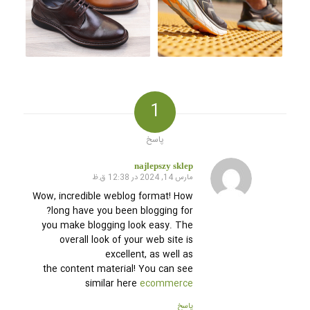
1
پاسخ
najlepszy sklep
مارس 14, 2024 در 12:38 ق.ظ
گفته:
Wow, incredible weblog format! How
long have you been blogging for?
you make blogging look easy. The
overall look of your web site is
excellent, as well as
the content material! You can see
similar here
ecommerce
پاسخ