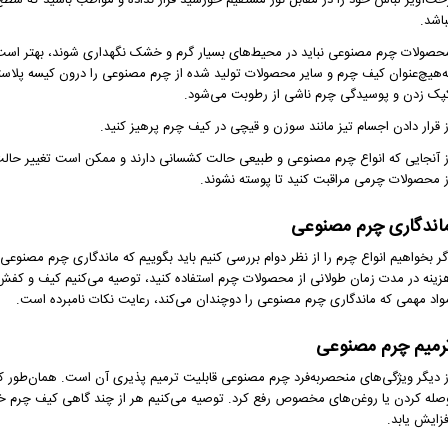
خت‌آویز لباس خود را در مقابل نور مستقیم خورشید قرار نداده و مواظب باشید که سطح
باشد.
حصولات چرم مصنوعی نباید در محیط‌های بسیار گرم و خشک نگهداری شوند، بهتر است 
ه‌هیچ‌عنوان کیف چرم و سایر محصولات تولید شده از چرم مصنوعی را درون کیسه پلاستیک
پک زدن و پوسیدگی چرم ناشی از رطوبت می‌شود.
ز قرار دادن اجسام تیز مانند سوزن و قیچی در کیف چرم پرهیز کنید.
ز آنجایی که انواع چرم مصنوعی و طبیعی حالت کشسانی دارند و ممکن است تغییر حالت 
ز محصولات چرمی مراقبت کنید تا پوسته نشوند.
اندگاری چرم مصنوعی
گر بخواهیم انواع چرم را از نظر دوام بررسی کنیم باید بگوییم که ماندگاری چرم مصنوعی
زینه در مدت زمان طولانی از محصولات چرم استفاده کنید، توصیه می‌کنیم کیف و کفش 
واد مهمی که ماندگاری چرم مصنوعی را دوچندان می‌کند، رعایت نکات نامبرده است.
رمیم چرم مصنوعی
ز دیگر ویژگی‌های منحصربه‌فرد چرم مصنوعی قابلیت ترمیم پذیری آن است. همان‌طور ک
صله کردن یا روغن‌های مخصوص رفع کرد. توصیه می‌کنیم هر از چند گاهی کیف چرم خو
فزایش یابد.