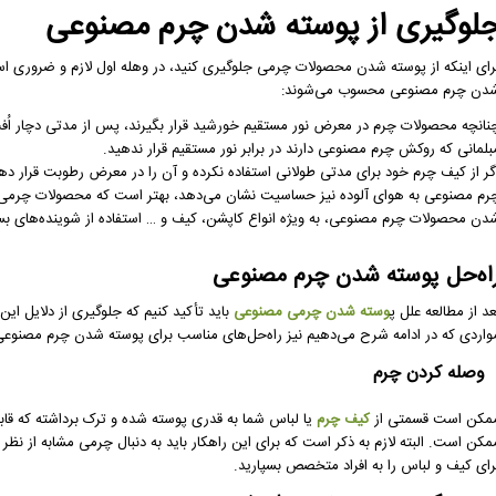
لوگیری از پوسته شدن چرم مصنوعی
رای اینکه از پوسته شدن محصولات چرمی جلوگیری کنید، در وهله اول لازم و ضروری است 
دن چرم مصنوعی محسوب می‌شوند:
نانچه محصولات چرم در معرض نور مستقیم خورشید قرار بگیرند، پس از مدتی دچار اُف
بلمانی که روکش چرم مصنوعی دارند در برابر نور مستقیم قرار ندهید.
گر از کیف چرم خود برای مدتی طولانی استفاده نکرده و آن را در معرض رطوبت قرار 
رم مصنوعی به هوای آلوده نیز حساسیت نشان می‌دهد، بهتر است که محصولات چرمی را در
دن محصولات چرم مصنوعی، به ویژه انواع کاپشن، کیف و … استفاده از شوینده‌های بس
اه‌حل پوسته شدن چرم مصنوعی
عد از مطالعه علل پ
وسته شدن چرمی مصنوعی
باید تأکید کنیم که جلوگیری از دلایل این
واردی که در ادامه شرح می‌دهیم نیز راه‌حل‌های مناسب برای پوسته شدن چرم مصنوع
وصله کردن چرم
مکن است قسمتی از
کیف چرم
یا لباس شما به قدری پوسته شده و ترک برداشته که قاب
مکن است. البته لازم به ذکر است که برای این راهکار باید به دنبال چرمی مشابه از نظ
رای کیف و لباس را به افراد متخصص بسپارید.