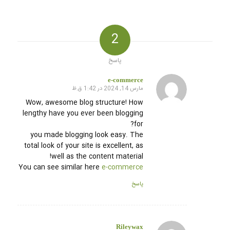
2
پاسخ
e-commerce
مارس 14, 2024 در 1:42 ق.ظ
گفته:
Wow, awesome blog structure! How
lengthy have you ever been blogging
for?
you made blogging look easy. The
total look of your site is excellent, as
well as the content material!
You can see similar here
e-commerce
پاسخ
Rileywax