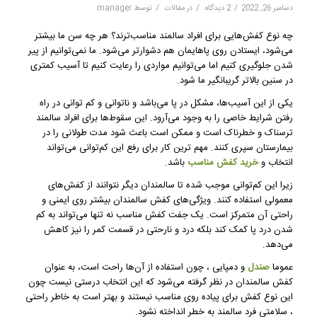
/
/
/
دسامبر 26, 2022
2 دیدگاه
در
مقالات
توسط
manager
چه نوع کفش‌هایی برای افراد سالمند مناسب‌ترند؟ هر چه سن ما بیشتر
می‌شود، ایستادن روی پاهایمان هم دشوارتر می‌شود. ما نمی‌توانیم از پیر
شدن جلوگیری کنیم اما می‌توانیم مواردی را رعایت کنیم تا آسیب کمتری
در سنین بالاتر گریبانگیر ما شود.
یکی از این آسیب‌ها، مشکل در پا می‌باشد و ناتوانی و کم توانی در راه
رفتن شرایط خاصی را به وجود می‌آرود. این سقوط‌ها برای افراد سالمند
ترسناک و خطرناک است و ممکن است باعث شود مدت طولانی‌ را در
بیمارستان سپری کنند. مهم ترین کار برای رفع این کم‌توانی می‌تواند
انتخاب و
خرید کفش مناسب
باشد.
زیرا این کم‌توانی موجب شده تا سالمندان دیگر نتوانند از کفش‌های
معمولی استفاده کنند. ویژگی‌های کفش سالمندان بیشتر روی ایمنی و
راحتی آن متمرکز است. یک جفت کفش مناسب نه تنها می‌تواند به کم
شدن درد پا کمک کند بلکه درد و نارحتی در قسمت کمر را نیز کاهش
می‌دهد.
عموما
صندل
و دمپایی ، چون استفاده از آن‌ها راحت است، به عنوان
کفش سالمندان در نظر گرفته می‌شود که این انتخاب درستی نیست چون
این نوع کفش برای پیاده روی مناسب نیستند و بهتر است به خاطر راحتی
، سلامتی فرد سالمند به خطر انداخته نشود.