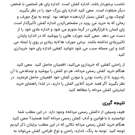
تناسب برخوردار باشد، اندازه کفش است. اندازه پای هر شخصی با شخص
دیگر متفاوت است. سعی کنید اندازه پای بزرگ خود را در نظر بگیرید.
کوچک بودن کفش بسیار آزاردهنده خواهد بود. توجه به نوع جوراب و
زمانی که به خرید می روید در مشخص‌کردن اندازه کفش تأثیرگذار است.
پای انسان با قرارگرفتن در گرما متورم می شود و اندازه عادی خود را از
دست می دهد. سعی کنید جوراب هایی را بپوشید که در اندازه پایتان
تاثیرزیادی نداشته باشند. برخی جوراب ها لایه زیادی بر روی پا ایجاد می
کنند و این مسئله سبب می شود نتوانید کفشی اندازه پای خود خریداری
کنید.
از راحتی کفشی که خریداری می‌کنید، اطمینان حاصل کنید. سعی کنید
هنگام خرید کفش رسمی مردانه، هر دو کفش را بپوشید و چندقدمی با آن
راه بروید تا از راحت بودن یا نبودن کفش خود اطمینان حاصل فرمایید. در
نظر بگیرید اگر قصد خرید آنلاین کفش را دارید، در ابتدا راهنمای خرید
اینترنتی کفش مردانه را مطالعه کنید.
نتیجه‌ گیری
طیف وسیعی از «کفش رسمی مردانه» وجود دارد. در این مطلب شما
توانستید با با قوانین و آداب کفش رسمی مردانه آشنا هستید؟ سعی کنید
هنگام خرید کفش رسمی مردانه نکاتی که در این مطلب برایتان ذکر کردیم
توجه کنید. توجه به رنگ، اندازه، راحتی و نوع طراحی کفش می‌تواند به