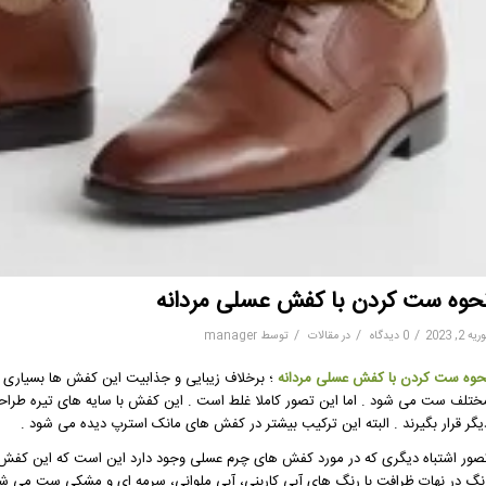
حوه ست کردن با کفش عسلی مردانه
/
/
/
یه 2, 2023
0 دیدگاه
در
مقالات
توسط
manager
حوه ست کردن با کفش عسلی مردانه
؛ برخلاف زیبایی و جذابیت این کفش ها بسیاری 
ختلف ست می شود . اما این تصور کاملا غلط است . این کفش با سایه های تیره طراحی
یگر قرار بگیرند . البته این ترکیب بیشتر در کفش های مانک استرپ دیده می شود .
صور اشتباه دیگری که در مورد کفش های چرم عسلی وجود دارد این است که این کفش ها
نگ در نهات ظرافت با رنگ های آبی کاربنی، آبی ملوانی، سرمه ای و مشکی ست می شود.