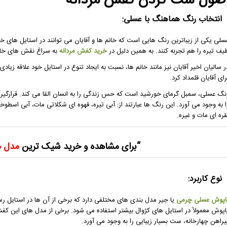
صول ست کردن کفش مردانه
انتخاب رنگ هماهنگ با عسلی:
سلی یکی از زیباترین رنگ هایی است که خانم ها و آقایان می توانند در استایل های خود
یف تیره را هم تجربه کنند. به همین دلیل در
خرید کفش مردانه
به سراغ نقش های خا
ر سالیان اخیر آقایان نیز مانند خانم ها، نسبت به ایجاد تنوع در استایل خود علاقه ز
رای آقایان قلمداد کرد.
نگ عسلی، سمبل گرمای خورشید است که حس زندگی را به انسان القا می کند. قرارگی
ا به وجود می آورد. این رنگ ها عبارتند از: آبی تیره، قهوه ای شکلاتی مات، آبی اسطوخ
قره ای مات و غیره.
“برای مشاهده و خرید شیک ترین
مدل ه
نوع کاربرد:
اپوش عسلی چرمی
یا جیر مدل بندی های مختلفی دارد که برخی از آن ها در استایل رسم
اپوش معمولاً در استایل های کژوال بیشتر استفاده می شود. برخی از مدل های این کفش
یراهن چهارخانه، ست بسیار زیبایی را به وجود می آورد.