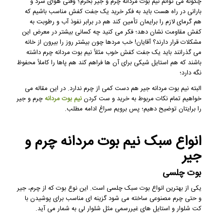
چگونه می توانم نیم بوت مردانه چرم و جیر بخرم؟ وقتی هوای سرد و
بارانی در راه هست باید به فکر خرید یک جفت کفش مناسب باشیم که
هم گرمای لازم را برایمان تأمین کند هم در برابر نفوذ آب و رطوبت به
کفش مقاومت نشان دهد؛ فکر می کنید چه کسانی بیشتر در معرض این
مشکلات قرار دارند؟ آقایان! خب مردها چون بیشتر روز را بیرون از خانه
می گذرانند باید یک جفت کفش خوب مثلاً نیم بوت مردانه چرم داشته
باشند که هم استایل شیکی برای آن ها فراهم کند هم پاها را کاملاً محفوظ
نگه دارد؛
البته نیم بوت مردانه جیر هم دست کمی از چرم ندارد. در این مقاله می
خواهیم تمام نکات مربوط به خرید و ست کردن
نیم بوت مردانه
چرم و جیر
را برایتان توضیح دهیم؛ پس برویم سراغ ادامه مطلب.
انواع سبک نیم بوت مردانه چرم و
جیر
بوت چلسی
یکی از بهترین انواع بوت سبک چلسی است. این نوع بوت که از چرم، جیر
و حتی چرم مصنوعی ساخته می شود گزینه ای مناسب برای پوشیدن با
کت شلوار و استایل های غیررسمی مثل شلوار لی به شمار می آید.