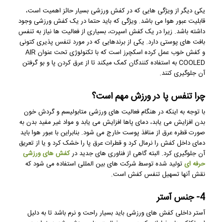
یکی دیگر از ویژگی هایی که در کفش ورزشی بسیار حائز اهمیت است،
قابلیت عبور هوا می باشد. ویژگی که باید حتما در یک کفش ورزشی وجود
داشته باشد. زیرا در یک کفش اسپرت، بسیاری از فعالیت ها نیاز به تنفس
بافت های پوستی دارد. یکی از برندهایی که در مورد تنفس پذیری کتونی
و کفش خوب عمل کرده اسکچرز است که با تکنولوژی تحت عنوان AIR
COOLED به استفاده کنندگان کمک میکند تا از عرق کردن پا و بو گرفتن
آن جلوگیری کنند.
چرا تنفس پا در ورزش مهم است؟
با توجه به اینکه در هنگام فعالیت های ورزشی متابولیسم و ​​گردش خون
بدن افزایش می یابد، دمای پاها افزایش می یابد و مواد غیر مفید بدن به
صورت قطره عرق از منافذ پوست خارج می شود. بنابراین با عبور هوا باید
دمای داخل کفش را نرمال کرد و قطرات عرق پا را خشک کرد و یا از تعریق
آن جلوگیری کرد. البته گاهی از فناوری های جدید در
کفش های ورزشی
حرفه ای
تولید شده توسط شرکت های بین المللی استفاده می شود که
نقش آنها تسهیل تنفس کفش است.
4- جنس آستر
آستر داخلی کفش های ورزشی باید بسیار راحت و نرم باشد تا به دلیل