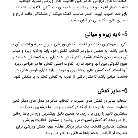
اصطکاک های فراوانی که در حین فعالیت های ورزشی شدید خواهید
داشت دچار التهاب و تاول نشوید و همچنین باید آنتی باکتریال باشد تا
پای شما آسیب نبیند. آستر مناسب کمک میکند از مشکلاتی مانند قارچ و
بیماری های باکتریایی در امان باشید.
5- لایه زیره و میانی
یکی از مهمترین نکات در انتخاب کفش ورزشی میزان ضربه و انتقال آن به
پا می باشد. به همین دلیل در انتخاب کفش خود باید به لایه زیره و میانی
آن توجه زیادی داشته باشید. اکثر کفش ها دارای زیره لاستیکی هستند و
هیچ تفاوتی بین آنها وجود ندارد. تفاوت اصلی کفش ها در طراحی زیره
آنها است. کف کفش های پیاده روی و دویدن باید دارای قوس هایی در
قسمت میانی باشد تا فشار ناشی از ضربه به کفش کمتر به پا منتقل شود.
6- سایز کفش
انتخاب سایز در کفش های اسپرت با انتخاب سایز در مدل های دیگر کمی
متفاوت است. با توجه به اینکه در کفش ورزشی ما بیشترین تحرک و
بیشترین تاثیر را روی پا داریم، به همین دلیل بیشترین ورم در پاها زمانی
رخ می دهد که کفش اسپرت می پوشید و مشغول فعالیت ورزشی
هستید، بنابراین انتخاب یک سایز بزرگتر هنگام تهیه کفش ورزشی برای
حمایت از افزایش حجم پاها منطقی به نظر می رسد.