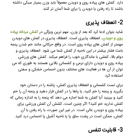
دارد. کفش ‌های پیاده روی و دویدن معمولاً باید وزن بسیار سبکی داشته
باشند تا راه رفتن یا دویدن را برای شما آسان ‌تر کنند.
2- انعطاف پذیری
شاید بتوان ادعا کرد که بعد از وزن، مهم ترین ویژگی در
کفش مردانه پیاده
روی و دویدن
، انعطاف پذیری است. انعطاف پذیری در کفش های دویدن
مهمتر از کفش های پیاده روی است. در واقع حرکاتی مانند خم شدن پنجه
باعث فشار بیشتر در این ناحیه از کفش شما می شود. انعطاف پذیری و
دوام بالا، کفشی با ماندگاری خوب را فراهم میکند. کفش های ورزشی
پیاده روی و دویدن دارای نرمی و کشسانی بالایی هستند به طوری که می
توان از آن ها در فعالیت های مختلف بدون احساس خشکی و سفتی
استفاده کرد.
برای تست کشسانی و انعطاف پذیری کفش، پاشنه را در دستان خود
بگیرید و پنجه را خم کنید، یا پاها را در کفش قرار دهید و پنجه آن را خم
کنید و ببینید آیا کفش به شما اجازه می دهد که پنجه را به اندازه زمانی که
کفش ندارید خم کنید؟ اگر چنین است، کشش آن کفش ورزشی برای
پیاده روی و دویدن عالی است. در غیر این صورت، با راه رفتن با آن
کفش، ممکن است در پشت ساق پا یا ناحیه آشیل پا احساس درد کنید.
3- قابلیت تنفس