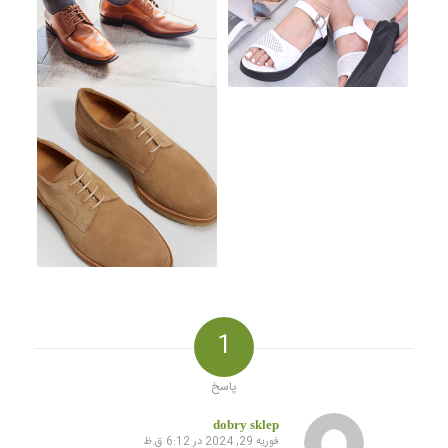
1
پاسخ
dobry sklep
فوریه 29, 2024 در 6:12 ق.ظ
گفته: