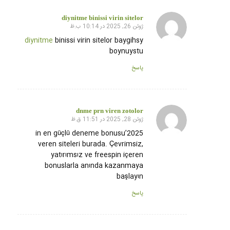
diynitme binissi virin sitelor
ژوئن 26, 2025 در 10:14 ب.ظ
گفته:
diynitme
binissi virin sitelor baygihsy
boynuystu
پاسخ
dnme prn viren zotolor
ژوئن 28, 2025 در 11:51 ق.ظ
گفته:
2025’in en güçlü deneme bonusu
veren siteleri burada. Çevrimsiz,
yatırımsız ve freespin içeren
bonuslarla anında kazanmaya
başlayın
پاسخ