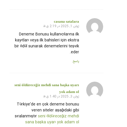
casana satalara
ژوئن 1, 2025 در 2:19 ق.ظ
گفته:
Deneme Bonusu kullanıcılarına ilk
kayıtları veya ilk bahisleri için ekstra
bir ödül sunarak denemelerini teşvik
eder.
پاسخ
seni öldüreceğiz mehdi sana başka uyarı
گفته:
yok adam ol
ژوئن 3, 2025 در 1:40 ق.ظ
Türkiye’de en çok deneme bonusu
veren siteler aşağıdaki gibi
sıralanmıştır
seni öldüreceğiz mehdi
sana başka uyarı yok adam ol