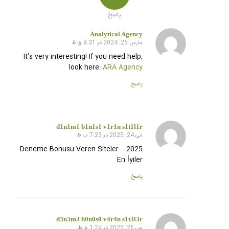
پاسخ
Analytical Agency
مارس 25, 2024 در 8:31 ق.ظ
گفته:
It’s very interesting! If you need help,
look here:
ARA Agency
پاسخ
d1n1m1 b1n1s1 v1r1n s1t1l1r
می 24, 2025 در 7:23 ب.ظ
گفته:
Deneme Bonusu Veren Siteler – 2025
En İyiler
پاسخ
d3n3m3 b0n0s0 v4r4n s1t3l3r
می 26, 2025 در 1:24 ق.ظ