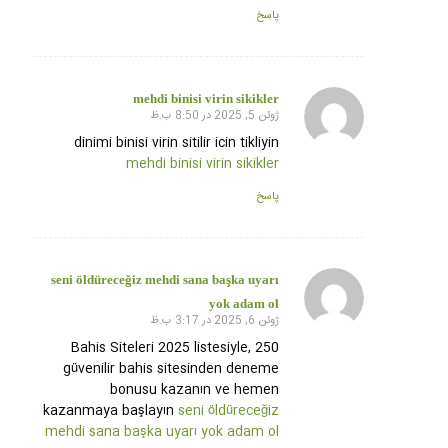
پاسخ
mehdi binisi virin sikikler
ژوئن 5, 2025 در 8:50 ب.ظ
گفته:
dinimi binisi virin sitilir icin tikliyin
mehdi binisi virin sikikler
پاسخ
seni öldüreceğiz mehdi sana başka uyarı
گفته:
yok adam ol
ژوئن 6, 2025 در 3:17 ب.ظ
Bahis Siteleri 2025 listesiyle, 250
güvenilir bahis sitesinden deneme
bonusu kazanın ve hemen
kazanmaya başlayın
seni öldüreceğiz
mehdi sana başka uyarı yok adam ol