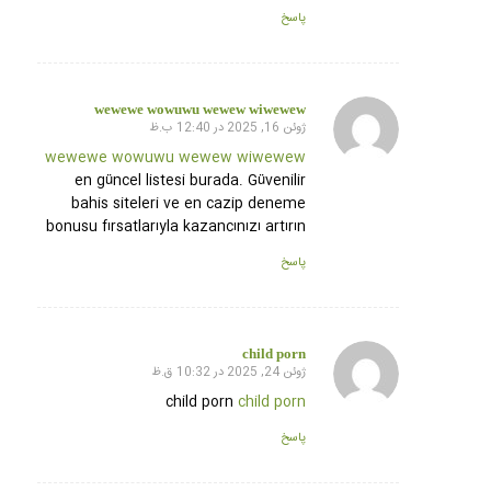
پاسخ
wewewe wowuwu wewew wiwewew
ژوئن 16, 2025 در 12:40 ب.ظ
گفته:
wewewe wowuwu wewew wiwewew
en güncel listesi burada. Güvenilir
bahis siteleri ve en cazip deneme
bonusu fırsatlarıyla kazancınızı artırın
پاسخ
child porn
ژوئن 24, 2025 در 10:32 ق.ظ
گفته:
child porn
child porn
پاسخ