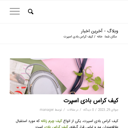
وبلاگ - آخرین اخبار
مکان شما:
خانه
/
کیف کراس بادی اسپرت
کیف کراس بادی اسپرت
/
/
/
جولای 29, 2023
0 دیدگاه
در
مقالات
توسط
manager
کیف کراس بادی اسپرت، یکی از انواع
کیف چرم زنانه
که مورد استقبال
علاقه‌مندان مد و لباس قرار گرفته،
کیف کراس بادی
است.