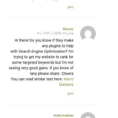
پاسخ
Dorsey
نوامبر 10, 2024 در 9:37 ب.ظ
گفته:
Hi there! Do you know if they make
any plugins to help
with Search Engine Optimization? I’m
trying to get my website to rank for
some targeted keywords but I’m not
seeing very good gains. If you know of
any please share. Cheers!
You can read similar text here:
Warm
blankets
پاسخ
exulcerations