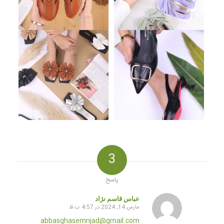
3
پاسخ
عباس قاسم نژاد
مارس 14, 2024 در 4:57 ب.ظ
گفته:
abbasghasemnjad@gmail.com