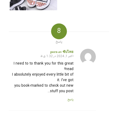
8
پاسخ
porn av ซับไทย
اکتبر 1, 2024 در 1:32 ق.ظ
گفته:
I need to to thank you for this great
read!!
I absolutely enjoyed every little bit of
it. I’ve got
you book-marked to check out new
stuff you post…
پاسخ