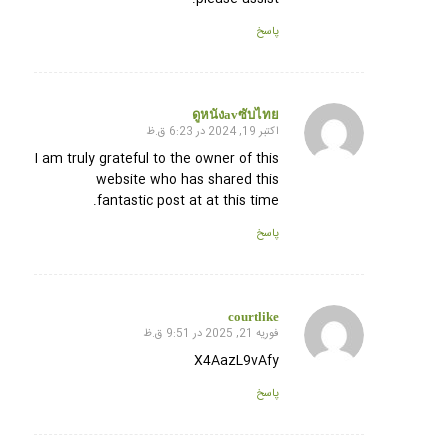
پاسخ
ดูหนังavซับไทย
اکتبر 19, 2024 در 6:23 ق.ظ
گفته:
I am truly grateful to the owner of this
website who has shared this
fantastic post at at this time.
پاسخ
courtlike
فوریه 21, 2025 در 9:51 ق.ظ
گفته:
X4AazL9vAfy
پاسخ