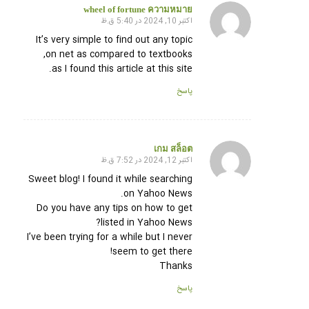
wheel of fortune ความหมาย
اکتبر 10, 2024 در 5:40 ق.ظ
گفته:
It’s very simple to find out any topic
on net as compared to textbooks,
as I found this article at this site.
پاسخ
เกม สล็อต
اکتبر 12, 2024 در 7:52 ق.ظ
گفته:
Sweet blog! I found it while searching
on Yahoo News.
Do you have any tips on how to get
listed in Yahoo News?
I’ve been trying for a while but I never
seem to get there!
Thanks
پاسخ