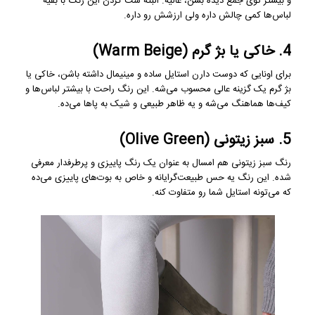
و بیشتر توی جمع دیده بشن، عالیه. البته ست کردن این رنگ با بقیه
لباس‌ها کمی چالش داره ولی ارزشش رو داره.
4. خاکی یا بژ گرم (Warm Beige)
برای اونایی که دوست دارن استایل ساده و مینیمال داشته باشن، خاکی یا
بژ گرم یک گزینه عالی محسوب می‌شه. این رنگ راحت با بیشتر لباس‌ها و
کیف‌ها هماهنگ می‌شه و یه ظاهر طبیعی و شیک به پاها می‌ده.
5. سبز زیتونی (Olive Green)
رنگ سبز زیتونی هم امسال به عنوان یک رنگ پاییزی و پرطرفدار معرفی
شده. این رنگ یه حس طبیعت‌گرایانه و خاص به بوت‌های پاییزی می‌ده
که می‌تونه استایل شما رو متفاوت کنه.