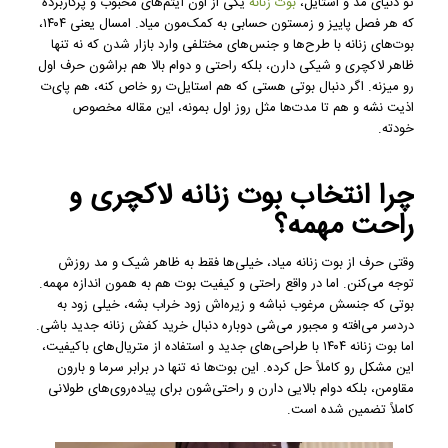
تو دنیای مد و استایل،
بوت زنانه
یکی از اون آیتم‌های محبوب و پرکاربرده
که هر فصل پاییز و زمستون حسابی به کمک‌مون میاد. امسال یعنی ۱۴۰۴،
بوت‌های زنانه با طرح‌ها و جنس‌های مختلفی وارد بازار شدن که نه تنها
ظاهر لاکچری و شیکی دارن، بلکه راحتی و دوام بالا هم براشون حرف اول
رو میزنه. اگر دنبال بوتی هستی که هم استایل‌ت رو خاص کنه، هم پای‌ت
اذیت نشه و هم تا مدت‌ها مثل روز اول بمونه، این مقاله مخصوص
خودته.
چرا انتخاب بوت زنانه لاکچری و
راحت مهمه؟
وقتی حرف از بوت زنانه میاد، خیلی‌ها فقط به ظاهر شیک و مد روزش
توجه می‌کنن. اما در واقع راحتی و کیفیت بوت هم به همون اندازه مهمه.
بوتی که جنسش مرغوب نباشه و زیره‌اش زود خراب بشه، خیلی زود به
دردسر می‌افته و مجبور می‌شی دوباره دنبال خرید کفش زنانه جدید باشی.
اما بوت زنانه ۱۴۰۴ با طراحی‌های جدید و استفاده از متریال‌های باکیفیت،
این مشکل رو کاملاً حل کرده. این بوت‌ها نه تنها در برابر سرما و بارون
مقاومن، بلکه دوام بالایی دارن و راحتی‌شون برای پیاده‌روی‌های طولانی
کاملاً تضمین شده است.