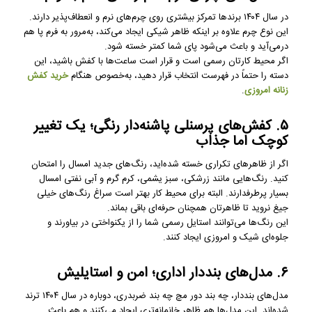
در سال ۱۴۰۴ برندها تمرکز بیشتری روی چرم‌های نرم و انعطاف‌پذیر دارند.
این نوع چرم علاوه بر اینکه ظاهر شیکی ایجاد می‌کند، به‌مرور به فرم پا هم
درمی‌آید و باعث می‌شود پای شما کمتر خسته شود.
اگر محیط کارتان رسمی است و قرار است ساعت‌ها با کفش باشید، این
دسته را حتماً در فهرست انتخاب قرار دهید، به‌خصوص هنگام
خرید کفش
زنانه امروزی
.
۵. کفش‌های پرسنلی پاشنه‌دار رنگی؛ یک تغییر
کوچک اما جذاب
اگر از ظاهرهای تکراری خسته شده‌اید، رنگ‌های جدید امسال را امتحان
کنید. رنگ‌هایی مانند زرشکی، سبز یشمی، کرم گرم و آبی نفتی امسال
بسیار پرطرفدارند. البته برای محیط کار بهتر است سراغ رنگ‌های خیلی
جیغ نروید تا ظاهرتان همچنان حرفه‌ای باقی بماند.
این رنگ‌ها می‌توانند استایل رسمی شما را از یکنواختی در بیاورند و
جلوه‌ای شیک و امروزی ایجاد کنند.
۶. مدل‌های بنددار اداری؛ امن و استایلیش
مدل‌های بنددار، چه بند دور مچ چه بند ضربدری، دوباره در سال ۱۴۰۴ ترند
شده‌اند. این مدل‌ها هم ظاهر خانمانه‌تری ایجاد می‌کنند و هم باعث