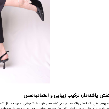
فش پاشنه‌دار؛ ترکیب زیبایی و اعتمادبه‌نفس
یچ‌چیز مثل یک کفش زنانه مد روز نمی‌تونه حس خوب شیک‌پوشی رو بهت منتقل کنه. کفش 
م بالا می‌بره. وقتی بدونی کفشی که پوشیدی هم زیباست هم راحت و هم با بودجه‌ات ه