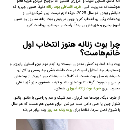
اگه عاشق استایل شیک و امروزی هستی اما ترجیح می‌دی هزینه‌هاتو
هوشمندانه مدیریت کنی،
خرید اقساطی بوت زنانه
دقیقاً همون چیزیه که
دنبالش بودی. تو سال 2025، دیگه لازم نیست بین شیک‌پوشی و
بودجه‌ات یکی رو انتخاب کنی؛ چون می‌تونی بوت زنانه مد روز رو همین
امروز بخری و هزینه‌ش رو بعداً، راحت و مرحله‌ای پرداخت کنی.
چرا بوت زنانه هنوز انتخاب اول
خانم‌هاست؟
بوت زنانه فقط یه کفش معمولی نیست؛ یه آیتم مهم توی استایل پاییزی و
زمستونیه. چه استایل اسپرت دوست داشته باشی چه رسمی یا کژوال،
همیشه یه مدل بوت هست که کاملاً با سلیقه‌ات جور دربیاد. از بوت‌های
چلسی و نیم‌بوت گرفته تا بوت‌های بلند و ترند، همشون جزو گزینه‌های
محبوب برای
خرید
بوت زنانه
امروزی
هستن.
از طرف دیگه، بوت‌ها هم گرم‌ان، هم شیک و هم به‌راحتی با مانتو، پالتو،
شلوار جین یا حتی دامن ست می‌شن. برای همین هم هست که هر سال
با شروع فصل سرما، تقاضا برای
بوت زنانه مد روز
چند برابر می‌شه.