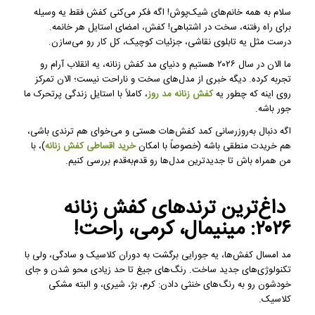
سلام به همه خانم‌های شیک‌پوش! اگه فکر می‌کنی کفش فقط یه وسیله
برای راه رفتنه، سخت در اشتباهی! کفش، امضای استایل هر خانمه.
درست مثل یه تابلوی نقاشی، جزئیات کوچیک، کل کار رو می‌سازن.
ما الان در سال ۲۰۲۶ هستیم و دنیای مد کفش زنانه، یه انقلاب آرام رو
تجربه کرده. دیگه خبری از مدل‌های سخت و ناراحت نیست؛ الان تمرکز
روی اینه که چطور یه
کفش زنانه مد روز
، کاملاً با استایل زندگی پرتحرک ما
جور باشه.
اگه دنبال به‌روزرسانی کمد کفش‌هات هستی و می‌خوای هم ترندی باشی،
هم خریدت منطقی باشه (خصوصاً با امکان
خرید اقساطی کفش زنانه
)، با
من همراه باش تا جدیدترین مدل‌ها رو قدم‌به‌قدم بررسی کنیم.
داغ‌ترین ترندهای کفش زنانه
۲۰۲۶: مینیمال، کرمی، راحت!
مد امسال کفش‌ها، یه جورایی برگشت به دوران کلاسیک و سادگی، ولی با
تکنولوژی‌های جدید ساخت. رنگ‌های جیغ تا حد زیادی محو شدن و جای
خودشون رو به رنگ‌های خنثی دادن: کرم، بژ، شیری، و البته مشکی
کلاسیک.