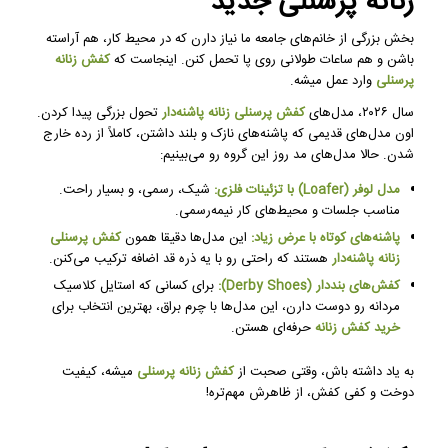
زنانه پرسنلی جدید
بخش بزرگی از خانم‌های جامعه ما نیاز دارن که در محیط کار، هم آراسته
باشن و هم ساعات طولانی روی پا تحمل کنن. اینجاست که
کفش زنانه
پرسنلی
وارد عمل میشه.
سال ۲۰۲۶، مدل‌های
کفش پرسنلی زنانه پاشنه‌دار
تحول بزرگی پیدا کردن.
اون مدل‌های قدیمی که پاشنه‌های نازک و بلند داشتن، کاملاً از رده خارج
شدن. حالا مدل‌های مد روز این گروه رو می‌بینیم:
مدل لوفر (Loafer) با تزئینات فلزی:
شیک، رسمی، و بسیار راحت.
مناسب جلسات و محیط‌های کار نیمه‌رسمی.
پاشنه‌های کوتاه با عرض زیاد:
این مدل‌ها دقیقا همون
کفش پرسنلی
زنانه پاشنه‌دار
هستند که راحتی رو با یه ذره قد اضافه ترکیب می‌کنن.
کفش‌های بنددار (Derby Shoes):
برای کسانی که استایل کلاسیک
مردانه رو دوست دارن، این مدل‌ها با چرم براق، بهترین انتخاب برای
خرید کفش زنانه
حرفه‌ای هستن.
به یاد داشته باش، وقتی صحبت از
کفش زنانه پرسنلی
میشه، کیفیت
دوخت و کفی کفش، از ظاهرش مهم‌تره!