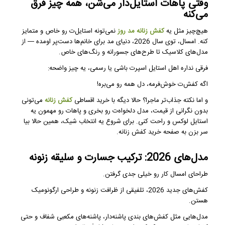
وقتی پا‌هات استایل‌دار می‌شن، همه چیز فرق
می‌کنه
هیچ‌چیز مثل یه
کفش زنانه مد روز
نمی‌تونه استایل‌ت رو خاص و متمایز
کنه. امسال، توی سال 2026، دنیای مد برای خانم‌ها دست‌پر اومده — از
مدل‌های کلاسیک تا طرح‌های جسورانه و رنگ‌های خاص.
فرقی نداره اهل استایل اسپرت باشی یا رسمی، یه چیز واضحه:
اگه کفش‌ت خوش‌فرمه، دل همه رو می‌بره!
و اما نکته جذاب‌تر ماجرا؟ حالا دیگه با خرید اقساطی
کفش زنانه
می‌تونی
بدون نگرانی از قیمت، مدل دلخواه‌ت رو بخری و پاهات رو مهمون یه
استایل لوکس و راحت کنی. برای شروع یه انتخاب شیک، همین حالا بیا
سر بزن به صفحه خرید کفش زنانه.
مدل‌های 2026: ترکیب جسارت و سلیقه زنونه
طراحای امسال کار رو خیلی جدی گرفتن.
کفش‌های جدید 2026، تلفیقی از ظرافت زنونه و طراحی ارگونومیک
هستن.
مدل‌هایی مثل کفش‌های بندی پاشنه‌دار، پاشنه‌های مکعبی شفاف و حتی