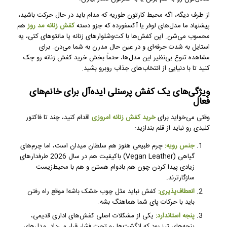
از طرف دیگه، اگه محیط کارتون طوریه که مدام باید در حال حرکت باشید،
پیشنهاد ما مدل‌های لوفر یا آکسفورده که جزو دسته
کفش زنانه مد روز
هم
محسوب می‌شن. این کفش‌ها با کت‌وشلوارهای زنانه یا مانتوهای کتی، یه
استایل به شدت حرفه‌ای و در عین حال مدرن به شما می‌دن. برای
مشاهده تنوع بی‌نظیر این مدل‌ها، حتماً بخش خرید کفش زنانه رو چک
کنید تا با دنیایی از انتخاب‌های جذاب روبرو بشید.
ویژگی‌های یک کفش پرسنلی ایده‌آل برای خانم‌های
فعال
وقتی می‌خواید برای
خرید کفش زنانه امروزی
اقدام کنید، چند تا فاکتور
کلیدی رو نباید از قلم بندازید:
جنس رویه:
چرم طبیعی هنوز هم سلطان میدان است، اما چرم‌های
گیاهی (Vegan Leather) باکیفیت هم در سال 2026 طرفدارهای
زیادی پیدا کردن چون هم بادوام هستن و هم با محیط‌زیست
سازگارترند.
انعطاف‌پذیری:
کفش نباید مثل چوب خشک باشه! موقع راه رفتن
باید با حرکات پای شما هماهنگ بشه.
پنجه استاندارد:
یکی از مشکلات اصلی کفش‌های اداری قدیمی،
پنجه‌های تیز بود که انگشت‌ها رو تحت فشار قرار می‌داد. مدل‌های