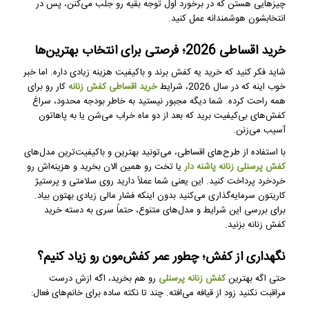
چیزهایی هستن که در برخورد اول توجه بقیه رو جلب می‌کنن، پس در
انتخابشون هوشمندانه عمل کنید.
خرید اقساطی 2026؛ فرصتی برای انتخاب بهترین‌ها
شاید فکر کنید که خرید یه کفش برند و باکیفیت هزینه زیادی داره. اما خبر
خوب اینه که در سال 2026، شرایط
خرید اقساطی کفش زنانه
کار رو برای
همه راحت کرده. شما دیگه مجبور نیستید به خاطر بودجه محدود، سراغ
کفش‌های بی‌کیفیت برید که بعد از دو ماه خراب می‌شن یا به پاهاتون
آسیب می‌زنن.
با استفاده از طرح‌های اقساطی، می‌تونید بهترین و باکیفیت‌ترین مدل‌های
کفش پرسنلی زنانه پاشنه دار
یا تخت رو همین الان بخرید و هزینه‌اش رو
خردخرد پرداخت کنید. این یعنی شما عملاً دارید روی سلامتی و پرستیژ
کاریتون سرمایه‌گذاری می‌کنید بدون اینکه فشار مالی زیادی بهتون بیاد.
برای بررسی این شرایط و مدل‌های متنوع، حتماً سری به دسته خرید
کفش زنانه بزنید.
نگهداری از کفش؛ چطور عمر کفش‌مون رو زیاد کنیم؟
حتی اگه بهترین
کفش زنانه پرسنلی
رو هم بخرید، اگه ازش درست
مراقبت نکنید زود از قیافه می‌افته. چند تا نکته ساده برای خانم‌های فعال: