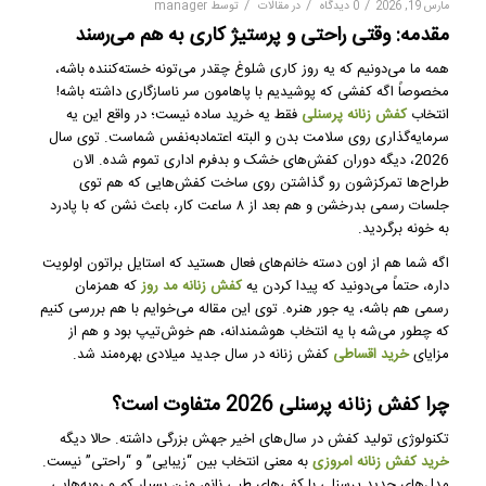
/
/
/
مارس 19, 2026
0 دیدگاه
در
مقالات
توسط
manager
مقدمه: وقتی راحتی و پرستیژ کاری به هم می‌رسند
همه ما می‌دونیم که یه روز کاری شلوغ چقدر می‌تونه خسته‌کننده باشه،
مخصوصاً اگه کفشی که پوشیدیم با پاهامون سر ناسازگاری داشته باشه!
انتخاب
کفش زنانه پرسنلی
فقط یه خرید ساده نیست؛ در واقع این یه
سرمایه‌گذاری روی سلامت بدن و البته اعتمادبه‌نفس شماست. توی سال
2026، دیگه دوران کفش‌های خشک و بدفرم اداری تموم شده. الان
طراح‌ها تمرکزشون رو گذاشتن روی ساخت کفش‌هایی که هم توی
جلسات رسمی بدرخشن و هم بعد از ۸ ساعت کار، باعث نشن که با پادرد
به خونه برگردید.
اگه شما هم از اون دسته خانم‌های فعال هستید که استایل براتون اولویت
داره، حتماً می‌دونید که پیدا کردن یه
کفش زنانه مد روز
که همزمان
رسمی هم باشه، یه جور هنره. توی این مقاله می‌خوایم با هم بررسی کنیم
که چطور می‌شه با یه انتخاب هوشمندانه، هم خوش‌تیپ بود و هم از
مزایای
خرید اقساطی
کفش زنانه در سال جدید میلادی بهره‌مند شد.
چرا کفش زنانه پرسنلی 2026 متفاوت است؟
تکنولوژی تولید کفش در سال‌های اخیر جهش بزرگی داشته. حالا دیگه
خرید کفش زنانه امروزی
به معنی انتخاب بین “زیبایی” و “راحتی” نیست.
مدل‌های جدید پرسنلی با کفی‌های طبی نانو، وزن بسیار کم و رویه‌هایی