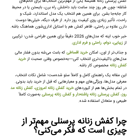
کفش پرسنلی زنانه همیشه یکی از مهم‌ترین انتخاب‌ها برای خانم‌های
شاغله؛ چون هر روز چند ساعت باید داخلش راه برن، بایستن یا در محیط
کار جا‌به‌جا بشن. برای همین هم انتخاب یک مدل استاندارد، شیک و
راحت، تأثیر زیادی روی کیفیت روز داره. از طرف دیگه، خیلی‌ها دوست
دارن علاوه بر راحتی، ظاهر کفش هم با استایل اداری‌شون هماهنگ باشه.
خبر خوب اینه که مدل‌های 2026 دقیقاً برای همین طراحی شدن؛ ترکیبی
از
زیبایی، دوام، راحتی و فرم اداری
.
و جذاب‌تر از اون، امکان
خرید اقساطی
که باعث می‌شه بدون فشار مالی
مدل‌های باکیفیت‌تری انتخاب کنی—به‌خصوص وقتی صحبت از
خرید
کفش زنانه
مخصوص کار باشه.
این مقاله یک راهنمای کامل و کاملاً سئو شده‌ست؛ شامل نکات انتخاب،
معرفی مدل‌ها، ویژگی‌های مهم و معیارهایی که قبل از خرید باید بدونی.
در تمام بخش‌ها هم از کیوردهای
خرید کفش زنانه امروزی، کفش زنانه مد
روز، کفش پرسنلی زنانه پاشنه‌دار و کفش زنانه پرسنلی
به‌صورت کاملاً
طبیعی و متعادل استفاده شده.
چرا کفش زنانه پرسنلی مهم‌تر از
چیزی است که فکر می‌کنی؟