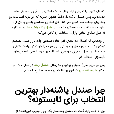
/
/
/
آوریل 18, 2026
0 دیدگاه
در
مقالات
توسط
manager
اگه تابستون برات یعنی لباس‌های خنک، استایلای رنگی و مهمونی‌های
خودمونی، پس صندل پاشنه‌دار دقیقاً همون چیزیه که می‌تونه استایلت رو
چند برابر جذاب کنه. فرقی نمی‌کنه اهل استایل مجلسی باشی یا کژوال،
برای هر سلیقه و هر موقعیتی یک مدل
صندل زنانه پاشنه دار
وجود داره
که مثل تیکه‌ی نهایی پازل، استایلت رو کامل می‌کنه.
از اونجایی که امسال مدل‌های فوق‌العاده متنوعی وارد بازار شده، تصمیم
گرفتم یک راهنمای کامل و کاربردی بنویسم که با خوندنش راحت بتونی
مناسب‌ترین مدل رو برای مهمونی، استفاده روزمره یا حتی استایل‌های
تابستونی انتخاب کنی.
پس بیا بریم سراغ معرفی بهترین مدل‌های
صندل زنانه
در سال ۱۴۰۵، با
امکان
خرید اقساطی
که این روزها خیلی هم طرفدار پیدا کرده.
چرا صندل پاشنه‌دار بهترین
انتخاب برای تابستونه؟
اول از همه باید گفت که صندل پاشنه‌دار یک جور ترکیب فوق‌العاده از