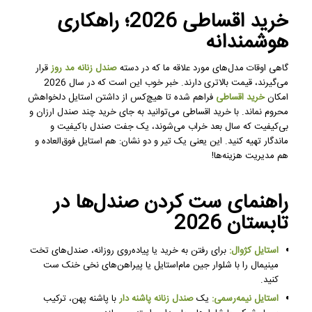
خرید اقساطی 2026؛ راهکاری
هوشمندانه
گاهی اوقات مدل‌های مورد علاقه ما که در دسته
صندل زنانه مد روز
قرار
می‌گیرند، قیمت بالاتری دارند. خبر خوب این است که در سال 2026
امکان
خرید اقساطی
فراهم شده تا هیچ‌کس از داشتن استایل دلخواهش
محروم نماند. با خرید اقساطی می‌توانید به جای خرید چند صندل ارزان و
بی‌کیفیت که سال بعد خراب می‌شوند، یک جفت صندل باکیفیت و
ماندگار تهیه کنید. این یعنی یک تیر و دو نشان: هم استایل فوق‌العاده و
هم مدیریت هزینه‌ها!
راهنمای ست کردن صندل‌ها در
تابستان 2026
استایل کژوال:
برای رفتن به خرید یا پیاده‌روی روزانه، صندل‌های تخت
مینیمال را با شلوار جین مام‌استایل یا پیراهن‌های نخی خنک ست
کنید.
استایل نیمه‌رسمی:
یک
صندل زنانه پاشنه دار
با پاشنه پهن، ترکیب